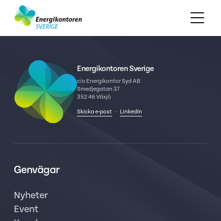
Energikontoren Sverige
c/o Energikontor Syd AB
Smedjegatan 37
352 46 Växjö
Skicka e-post
·
LinkedIn
Genvägar
Nyheter
Event