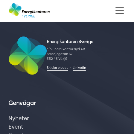
Energikontoren Sverige
c/o Energikontor Syd AB
Smedjegatan 37
352 46 Växjö
Skicka e-post
·
LinkedIn
Genvägar
Nyheter
Event