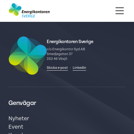
Energikontoren Sverige
c/o Energikontor Syd AB
Smedjegatan 37
352 46 Växjö
Skicka e-post
·
LinkedIn
Genvägar
Nyheter
Event