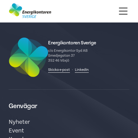
Energikontoren Sverige
c/o Energikontor Syd AB
Smedjegatan 37
352 46 Växjö
Skicka e-post
·
LinkedIn
Genvägar
Nyheter
Event