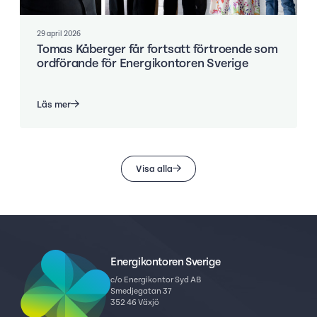
29 april 2026
Tomas Kåberger får fortsatt förtroende som
ordförande för Energikontoren Sverige
Läs mer
Visa alla
Energikontoren Sverige
c/o Energikontor Syd AB
Smedjegatan 37
352 46 Växjö