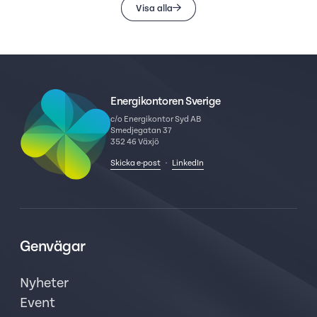
Visa alla
Energikontoren Sverige
c/o Energikontor Syd AB
Smedjegatan 37
352 46 Växjö
Skicka e-post
·
LinkedIn
Genvägar
Nyheter
Event