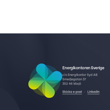
Energikontoren Sverige
c/o Energikontor Syd AB
Smedjegatan 37
352 46 Växjö
Skicka e-post
·
LinkedIn