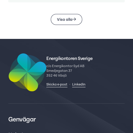
Visa alla
Energikontoren Sverige
c/o Energikontor Syd AB
Smedjegatan 37
352 46 Växjö
Skicka e-post
·
LinkedIn
Genvägar