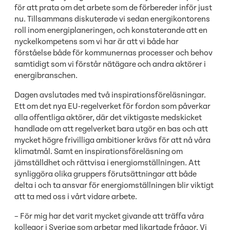
för att prata om det arbete som de förbereder inför just
nu. Tillsammans diskuterade vi sedan energikontorens
roll inom energiplaneringen, och konstaterande att en
nyckelkompetens som vi har är att vi både har
förståelse både för kommunernas processer och behov
samtidigt som vi förstår nätägare och andra aktörer i
energibranschen.
Dagen avslutades med två inspirationsföreläsningar.
Ett om det nya EU-regelverket för fordon som påverkar
alla offentliga aktörer, där det viktigaste medskicket
handlade om att regelverket bara utgör en bas och att
mycket högre frivilliga ambitioner krävs för att nå våra
klimatmål. Samt en inspirationsföreläsning om
jämställdhet och rättvisa i energiomställningen. Att
synliggöra olika gruppers förutsättningar att både
delta i och ta ansvar för energiomställningen blir viktigt
att ta med oss i vårt vidare arbete.
– För mig har det varit mycket givande att träffa våra
kollegor i Sverige som arbetar med likartade frågor. Vi