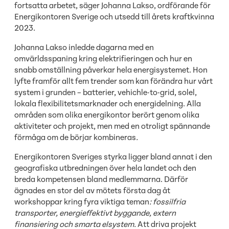
fortsatta arbetet, säger Johanna Lakso, ordförande för
Energikontoren Sverige och utsedd till årets kraftkvinna
2023.
Johanna Lakso inledde dagarna med en
omvärldsspaning kring elektrifieringen och hur en
snabb omställning påverkar hela energisystemet. Hon
lyfte framför allt fem trender som kan förändra hur vårt
system i grunden – batterier, vehichle-to-grid, solel,
lokala flexibilitetsmarknader och energidelning. Alla
områden som olika energikontor berört genom olika
aktiviteter och projekt, men med en otroligt spännande
förmåga om de börjar kombineras
.
Energikontoren Sveriges styrka ligger bland annat i den
geografiska utbredningen över hela landet och den
breda kompetensen bland medlemmarna. Därför
ägnades en stor del av mötets första dag åt
workshoppar kring fyra viktiga teman
: fossilfria
transporter, energieffektivt byggande, extern
finansiering och smarta elsystem.
Att driva projekt