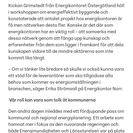
Kickan Grimstedt från Energikontoret Östergötland höll
i workshoppen om energieffektivt byggande och
konstaterade att antalet projekt hos energikontoren är
få men nätverken desto fler. Kanske är det där som
energikontoren har en viktig roll – att samverka med
dessa nätverk genom att fånga upp kunskap och
erfarenheter från dem som ligger i framkant för att dela
kunskapen vidare till de mindre aktörerna som inte
kommit lika långt.
– Om vi tänker lite bredare så skulle vi också kunna vara
ett stöd för de leverantörer som ska tillgodose alla
behov som kommer av energiomställningen i
branschen, säger Erika Strömvall på Energikontor Norr.
Vår roll kan vara som tolk åt kommunerna
Den andra dagen inleddes med ett fördjupande pass om
kommunal och regional energiplanering. Ett arbete som
hamnat mer i fokus av den nuvarande regeringen och
både Energimyndigheten och Länsstyrelsen var på plats