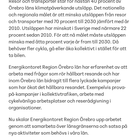
Resor och transporter står för nästan 40 procent av
Örebro läns klimatpåverkande utsläpp. Det nationella
och regionala målet är att minska utsläppen från resor
och transporter med 70 procent till 2030 jämfört med år
2010. Utsläppen har minskat i Sverige med närmare 22
procent sedan 2010. För att nå målet måste utsläppen
minska med åtta procent varje år fram till 2030. Då
behöver fler cykla, gå eller åka kollektivt i stället för att
ta bilen.
Energikontoret Region Örebro län har erfarenhet av att
arbeta med frågor som rör hållbart resande och har
inom Örebro län bidragit till flera lyckade kampanjer
som har ökat det hållbara resandet. Exempelvis prova-
på-kampanjer i kollektivtrafiken, arbete med
cykelvänliga arbetsplatser och reserådgivning i
organisationer.
Nu skalar Energikontoret Region Örebro upp arbetet
genom att samarbeta över länsgränserna och satsa på
nya aktiviteter som behövs i våra län.