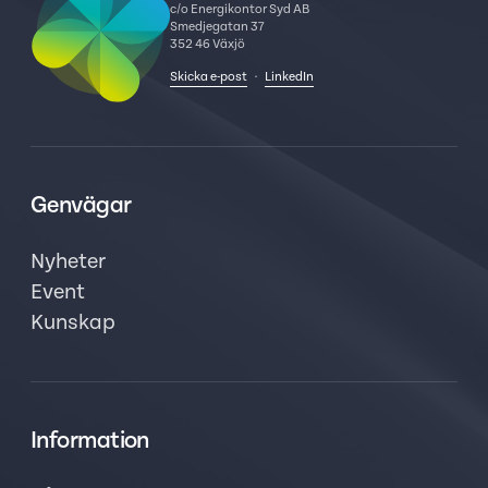
c/o Energikontor Syd AB
Smedjegatan 37
352 46 Växjö
Skicka e-post
·
LinkedIn
Genvägar
Nyheter
Event
Kunskap
Information