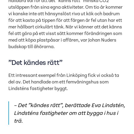
hållbara val för att det ”känns rätt” minska CO2
utsläppen från sina egna aktiviteter. Om tio år kommer
vi kanske inte att hänsynslöst riva ut kök och badrum
för att kasta på tippen för att färgen är fel utan har ett
mer hållbart cirkulärt tänk. När vi känner att det känns
fel att göra på ett visst sätt kommer förändringen som
med att köpa plastpåsar i affären, var Johan Nuders
budskap till åhörarna.
”Det kändes rätt”
Ett intressant exempel från Linköping fick vi också ta
del av. Det handlade om ett femvåningshus som
Lindsténs fastigheter byggt.
– Det ”kändes rätt”, berättade Eva Lindstén,
Lindsténs fastigheter om att bygga i hus i
trä.