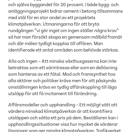
och själva byggandet för 20 procent. I både bygg- och
anläggningsprojekt bidrar cement i betong tillsammans
med stål för en stor andel av ett projektets
klimatpåverkan. Utmaningarna för att bryta
rundgången ”vi gör inget om ingen ställer några krav”
så har man försökt skapa en gemensam målbild framåt
och där målen tydligt kopplas till affären. Man
identifierade ett antal områden som behövde stärkas.
Alla och ingen – Att minska växthusgaserna kan inte
betraktas som ett särintresse eller som en dellösning
som hanteras av ett fåtal. Mod och framsynthet hos
alla aktörer och politiker krävs men för att påskynda
omställningen krävs en tydlig affärskoppling till låga
utsläpp för att få incitament till förändring.
Affärsmodeller och upphandling – Ett möjligt sätt att
värdera minskad klimatpåverkan är att kvantifiera
utsläppen och sätta ett pris på dem. Beställaren kan i
upphandlingssituationer visa hur mycket de värderar
lösningar som ger mindre klimatpåverkan. Trafikverket