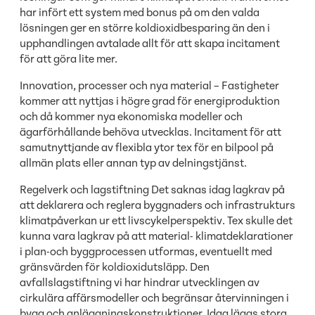
har infört ett system med bonus på om den valda
lösningen ger en större koldioxidbesparing än den i
upphandlingen avtalade allt för att skapa incitament
för att göra lite mer.
Innovation, processer och nya material – Fastigheter
kommer att nyttjas i högre grad för energiproduktion
och då kommer nya ekonomiska modeller och
ägarförhållande behöva utvecklas. Incitament för att
samutnyttjande av flexibla ytor tex för en bilpool på
allmän plats eller annan typ av delningstjänst.
Regelverk och lagstiftning Det saknas idag lagkrav på
att deklarera och reglera byggnaders och infrastrukturs
klimatpåverkan ur ett livscykelperspektiv. Tex skulle det
kunna vara lagkrav på att material- klimatdeklarationer
i plan-och byggprocessen utformas, eventuellt med
gränsvärden för koldioxidutsläpp. Den
avfallslagstiftning vi har hindrar utvecklingen av
cirkulära affärsmodeller och begränsar återvinningen i
bygg och anläggningskonstruktioner. Idag läggs stora