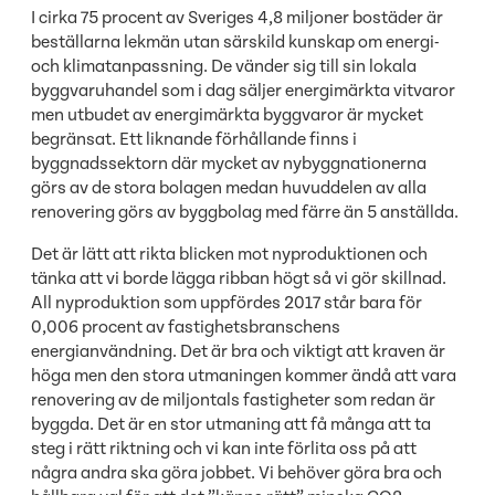
I cirka 75 procent av Sveriges 4,8 miljoner bostäder är
beställarna lekmän utan särskild kunskap om energi-
och klimatanpassning. De vänder sig till sin lokala
byggvaruhandel som i dag säljer energimärkta vitvaror
men utbudet av energimärkta byggvaror är mycket
begränsat. Ett liknande förhållande finns i
byggnadssektorn där mycket av nybyggnationerna
görs av de stora bolagen medan huvuddelen av alla
renovering görs av byggbolag med färre än 5 anställda.
Det är lätt att rikta blicken mot nyproduktionen och
tänka att vi borde lägga ribban högt så vi gör skillnad.
All nyproduktion som uppfördes 2017 står bara för
0,006 procent av fastighetsbranschens
energianvändning. Det är bra och viktigt att kraven är
höga men den stora utmaningen kommer ändå att vara
renovering av de miljontals fastigheter som redan är
byggda. Det är en stor utmaning att få många att ta
steg i rätt riktning och vi kan inte förlita oss på att
några andra ska göra jobbet. Vi behöver göra bra och