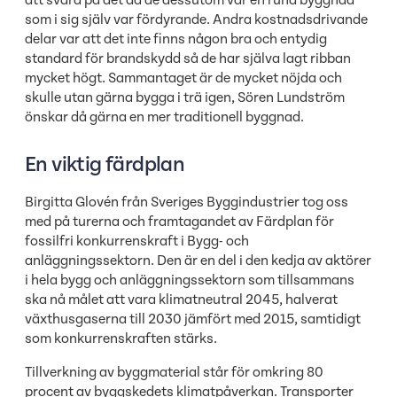
som i sig själv var fördyrande. Andra kostnadsdrivande
delar var att det inte finns någon bra och entydig
standard för brandskydd så de har själva lagt ribban
mycket högt. Sammantaget är de mycket nöjda och
skulle utan gärna bygga i trä igen, Sören Lundström
önskar då gärna en mer traditionell byggnad.
En viktig färdplan
Birgitta Glovén från Sveriges Byggindustrier tog oss
med på turerna och framtagandet av Färdplan för
fossilfri konkurrenskraft i Bygg- och
anläggningssektorn. Den är en del i den kedja av aktörer
i hela bygg och anläggningssektorn som tillsammans
ska nå målet att vara klimatneutral 2045, halverat
växthusgaserna till 2030 jämfört med 2015, samtidigt
som konkurrenskraften stärks.
Tillverkning av byggmaterial står för omkring 80
procent av byggskedets klimatpåverkan. Transporter