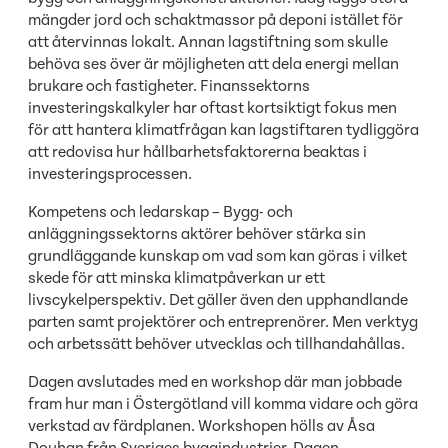
mängder jord och schaktmassor på deponi istället för
att återvinnas lokalt. Annan lagstiftning som skulle
behöva ses över är möjligheten att dela energi mellan
brukare och fastigheter. Finanssektorns
investeringskalkyler har oftast kortsiktigt fokus men
för att hantera klimatfrågan kan lagstiftaren tydliggöra
att redovisa hur hållbarhetsfaktorerna beaktas i
investeringsprocessen.
Kompetens och ledarskap – Bygg- och
anläggningssektorns aktörer behöver stärka sin
grundläggande kunskap om vad som kan göras i vilket
skede för att minska klimatpåverkan ur ett
livscykelperspektiv. Det gäller även den upphandlande
parten samt projektörer och entreprenörer. Men verktyg
och arbetssätt behöver utvecklas och tillhandahållas.
Dagen avslutades med en workshop där man jobbade
fram hur man i Östergötland vill komma vidare och göra
verkstad av färdplanen. Workshopen hölls av Åsa
Douhan från Sveriges byggindustrier. Dagen