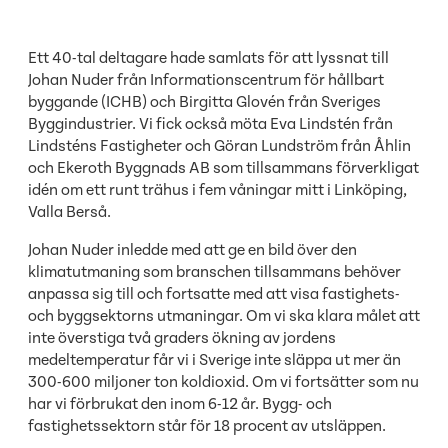
Ett 40-tal deltagare hade samlats för att lyssnat till
Johan Nuder från Informationscentrum för hållbart
byggande (ICHB) och Birgitta Glovén från Sveriges
Byggindustrier. Vi fick också möta Eva Lindstén från
Lindsténs Fastigheter och Göran Lundström från Åhlin
och Ekeroth Byggnads AB som tillsammans förverkligat
idén om ett runt trähus i fem våningar mitt i Linköping,
Valla Berså.
Johan Nuder inledde med att ge en bild över den
klimatutmaning som branschen tillsammans behöver
anpassa sig till och fortsatte med att visa fastighets-
och byggsektorns utmaningar. Om vi ska klara målet att
inte överstiga två graders ökning av jordens
medeltemperatur får vi i Sverige inte släppa ut mer än
300-600 miljoner ton koldioxid. Om vi fortsätter som nu
har vi förbrukat den inom 6-12 år. Bygg- och
fastighetssektorn står för 18 procent av utsläppen.