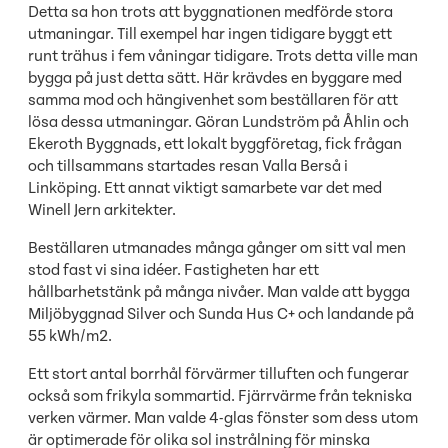
Detta sa hon trots att byggnationen medförde stora
utmaningar. Till exempel har ingen tidigare byggt ett
runt trähus i fem våningar tidigare. Trots detta ville man
bygga på just detta sätt. Här krävdes en byggare med
samma mod och hängivenhet som beställaren för att
lösa dessa utmaningar. Göran Lundström på Åhlin och
Ekeroth Byggnads, ett lokalt byggföretag, fick frågan
och tillsammans startades resan Valla Berså i
Linköping. Ett annat viktigt samarbete var det med
Winell Jern arkitekter.
Beställaren utmanades många gånger om sitt val men
stod fast vi sina idéer. Fastigheten har ett
hållbarhetstänk på många nivåer. Man valde att bygga
Miljöbyggnad Silver och Sunda Hus C+ och landande på
55 kWh/m2.
Ett stort antal borrhål förvärmer tilluften och fungerar
också som frikyla sommartid. Fjärrvärme från tekniska
verken värmer. Man valde 4-glas fönster som dess utom
är optimerade för olika sol instrålning för minska