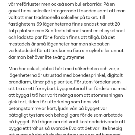
värmeförluster men också som bullerbarriär. På en
gavel finns solceller integrerade i fasaden samt att man
valt att mer traditionella solceller på taket. Till
fastighetens 69 lägenheterna finns endast har ett 20
tal p-platser men Sunfleets bilpool samt en el-cykelpool
och laddstolpar för elfordon finns att tillgå. Då det
mestadels är små lägenheter har man skapat en
verkstadsdel för att tex kunna fixa sin cykel eller annat
där man behöver lite svängutrymme.
Man har också jobbat hårt med säkerheten och varje
lägenheterna är utrustad med boendesprinkel, digitalt
brandlarm, timer på spisar tex. Förutom fördelar som
att trä är ett förnybart byggmaterial har fördelarna med
att bygga i trä har varit många som att stomresningen
gick fort, tiden för uttorkning som finns vid
betongstomme är kort, ljudnivån på bygget var
påtagligt tystare och behagligare för de som arbetade
på bygget. På frågan om det varit kostnadsdrivande att
bygga ett trähus så svarade Eva att det var lite knepig
att svara på det då de dessutom var en rund byggnad