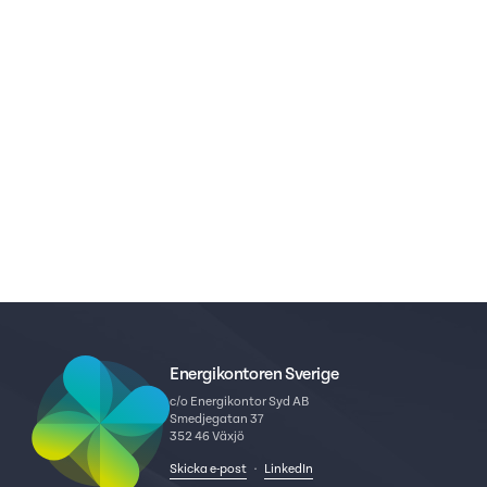
21 maj 2026
Från klimatfråga till demokratifråga –
energikontoren i Europa får nya roller
Läs mer
Visa alla
Energikontoren Sverige
c/o Energikontor Syd AB
Smedjegatan 37
352 46 Växjö
Skicka e-post
·
LinkedIn