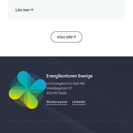
Läs mer
Visa alla
Energikontoren Sverige
c/o Energikontor Syd AB
Smedjegatan 37
352 46 Växjö
Skicka e-post
·
LinkedIn