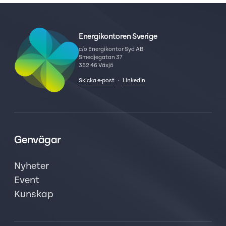
Energikontoren Sverige
c/o Energikontor Syd AB
Smedjegatan 37
352 46 Växjö
Skicka e-post
·
LinkedIn
Genvägar
Nyheter
Event
Kunskap