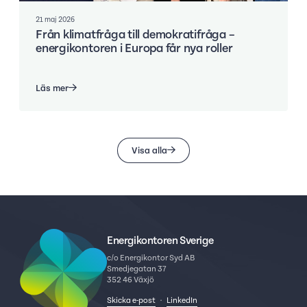
21 maj 2026
Från klimatfråga till demokratifråga –
energikontoren i Europa får nya roller
Läs mer
Visa alla
Energikontoren Sverige
c/o Energikontor Syd AB
Smedjegatan 37
352 46 Växjö
Skicka e-post
·
LinkedIn