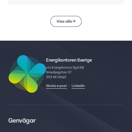
Visa alla
Energikontoren Sverige
c/o Energikontor Syd AB
Smedjegatan 37
352 46 Växjö
Skicka e-post
·
LinkedIn
Genvägar